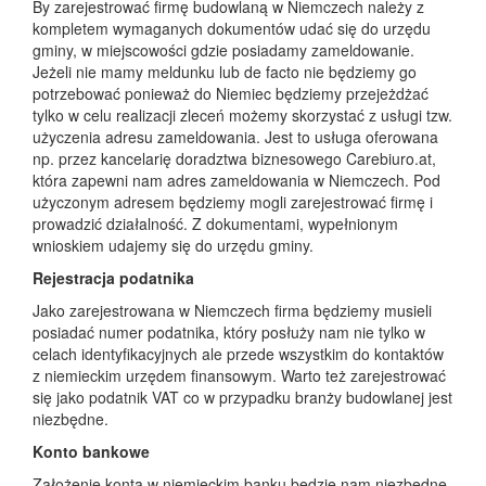
By zarejestrować firmę budowlaną w Niemczech należy z
kompletem wymaganych dokumentów udać się do urzędu
gminy, w miejscowości gdzie posiadamy zameldowanie.
Jeżeli nie mamy meldunku lub de facto nie będziemy go
potrzebować ponieważ do Niemiec będziemy przejeżdżać
tylko w celu realizacji zleceń możemy skorzystać z usługi tzw.
użyczenia adresu zameldowania. Jest to usługa oferowana
np. przez kancelarię doradztwa biznesowego Carebiuro.at,
która zapewni nam adres zameldowania w Niemczech. Pod
użyczonym adresem będziemy mogli zarejestrować firmę i
prowadzić działalność. Z dokumentami, wypełnionym
wnioskiem udajemy się do urzędu gminy.
Rejestracja podatnika
Jako zarejestrowana w Niemczech firma będziemy musieli
posiadać numer podatnika, który posłuży nam nie tylko w
celach identyfikacyjnych ale przede wszystkim do kontaktów
z niemieckim urzędem finansowym. Warto też zarejestrować
się jako podatnik VAT co w przypadku branży budowlanej jest
niezbędne.
Konto bankowe
Założenie konta w niemieckim banku będzie nam niezbędne