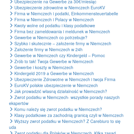
Ubezpieczenie na Gewerbe za 30€/miesiąc
Ubezpieczenie zdrowotne w Niemczech EuroKV
Firma w Niemczech i podatki, Einkommensteuertabelle
Firma w Niemczech i Polacy w Niemczech
Kwoty wolne od podatku i klasy podatkowe
Firma bez zameldowania i meldunek w Niemczech
Gewerbe w Niemczech co potrzebuje?
Szybko i skutecznie – założenie firmy w Niemczech
Założenie firmy w Niemczech w 24h
Gewerbe w Niemczech czy Kindergeld – Pomoc
Zrób to tak! Twoja Gewerbe w Niemczech
Gewerbe i koszty w Niemczech
Kindergeld 2019 a Gewerbe w Niemczech
Ubezpieczenie Zdrowotne w Niemczech i twoja Firma
EuroKV polskie ubezpieczenie w Niemczech
Jak prowadzić własną działalność w Niemczech?
Zwrot podatku w Niemczech- wszystkie porady naszych
ekspertów
Komu należy się zwrot podatku w Niemczech?
Klasy podatkowe za zachodnią granicą czyli w Niemczech
Wyższy zwrot podatku w Niemczech? Z Carebiuro to się
uda
Zwrot podatku dla Polaków w Niemczech. Kilka zasad